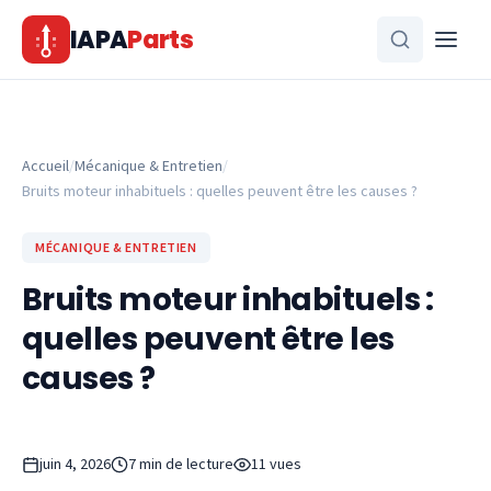
Aller au contenu
IAPA
Parts
Accueil
/
Mécanique & Entretien
/
Bruits moteur inhabituels : quelles peuvent être les causes ?
MÉCANIQUE & ENTRETIEN
Bruits moteur inhabituels :
quelles peuvent être les
causes ?
juin 4, 2026
7 min de lecture
11 vues